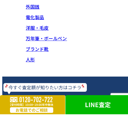
外国銭
電化製品
洋服・毛皮
万年筆・ボールペン
ブランド靴
人形
【神奈川県公安委員会 古物商許可】 第452630001414号
© 2023 Copyright 買取大吉 All Rights Reserved.