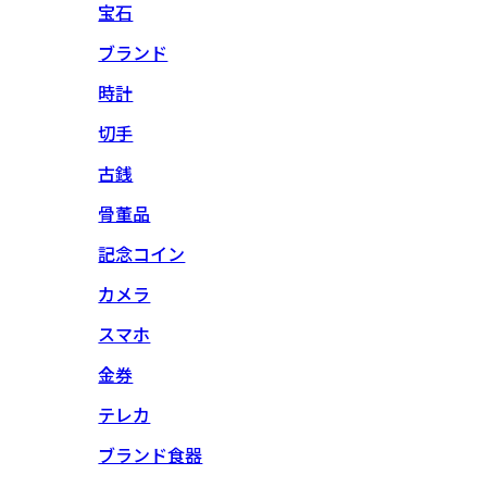
宝石
ブランド
時計
切手
古銭
骨董品
記念コイン
カメラ
スマホ
金券
テレカ
ブランド食器