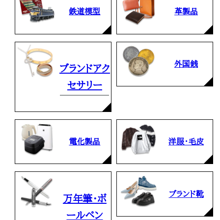
鉄道模型
革製品
外国銭
ブランドアク
セサリー
電化製品
洋服・毛皮
ブランド靴
万年筆・ボ
ールペン