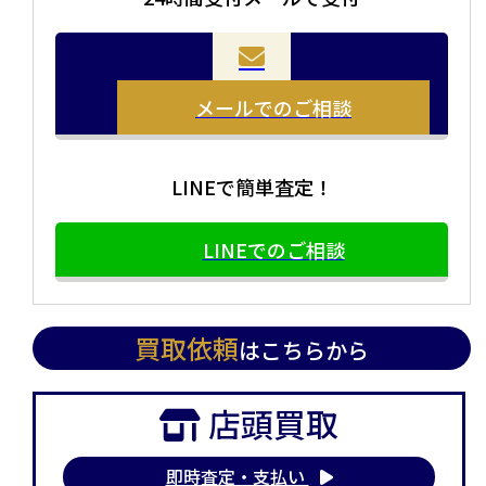
当店の査定員がご自宅に伺いその場で査定を致します。
お品物をつめて送るだけで査定が可能です。時間が無い
まとめて売りたい！価値がわからなく売れるかわからな
方や、荷物が多い方へオススメです。
い方にオススメです。
メールでのご相談
LINEで簡単査定！
LINEでのご相談
買取依頼
はこちらから
店頭買取
即時査定・支払い