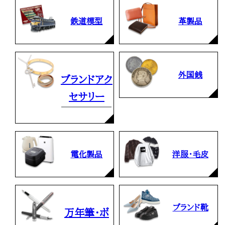
鉄道模型
革製品
外国銭
ブランドアク
セサリー
電化製品
洋服・毛皮
ブランド靴
万年筆・ボ