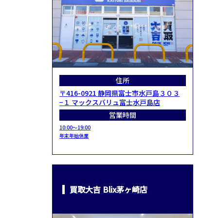
住所
〒416-0921 静岡県富士市水戸島３０３
−１ マックスバリュ富士水戸島店
営業時間
10:00～19:00
年末年始休業
買取大吉 Blix茅ヶ崎店