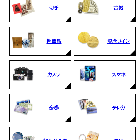
切手
古銭
骨董品
記念コイン
カメラ
スマホ
金券
テレカ