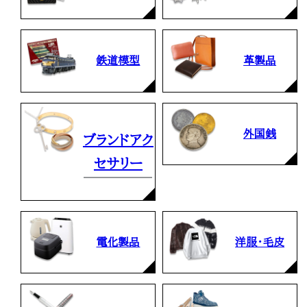
鉄道模型
革製品
外国銭
ブランドアク
セサリー
電化製品
洋服・毛皮