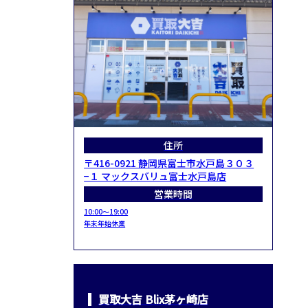
住所
〒416-0921 静岡県富士市水戸島３０３
−１ マックスバリュ富士水戸島店
営業時間
10:00～19:00
年末年始休業
買取大吉 Blix茅ヶ崎店