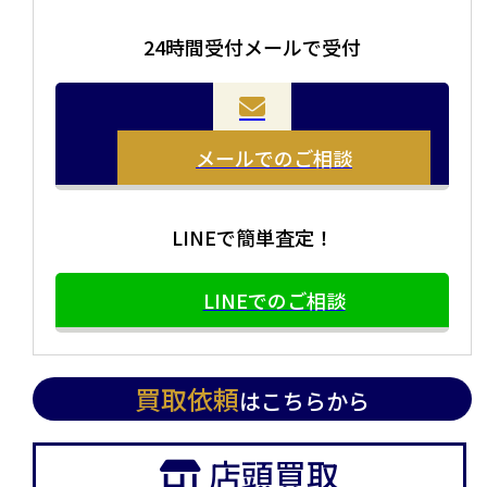
24時間受付メールで受付
当店の査定員がご自宅に伺いその場で査定を致します。
お品物をつめて送るだけで査定が可能です。時間が無い
まとめて売りたい！価値がわからなく売れるかわからな
方や、荷物が多い方へオススメです。
い方にオススメです。
メールでのご相談
LINEで簡単査定！
LINEでのご相談
買取依頼
はこちらから
店頭買取