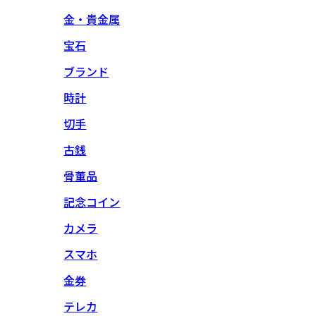
金・貴金属
宝石
ブランド
時計
切手
古銭
骨董品
記念コイン
カメラ
スマホ
金券
テレカ