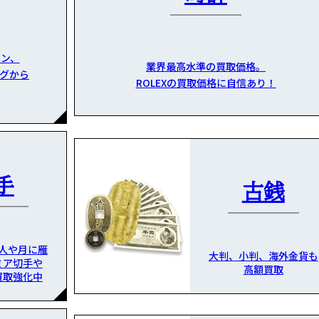
ン、
業界最高水準の買取価格。
グから
ROLEXの買取価格に自信あり！
手
古銭
人や月に雁
大判、小判、海外金貨も
ミア切手や
高額買取
買取強化中