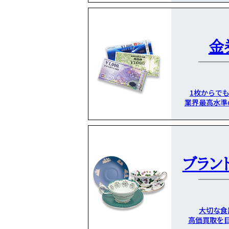
金
1枚からで
業界最高水準
ブラン
大切な食
高価買取を