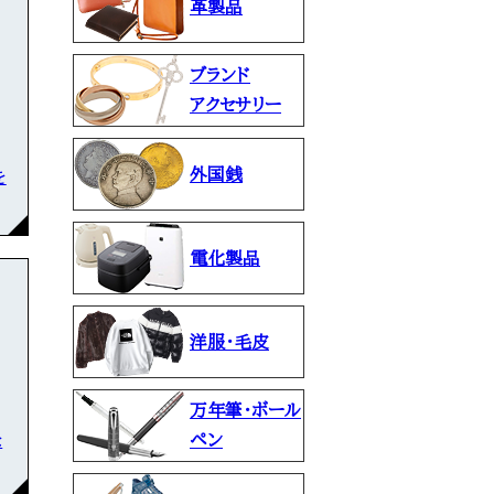
革製品
ブランド
アクセサリー
外国銭
を
電化製品
洋服・毛皮
万年筆・ボール
な
ペン