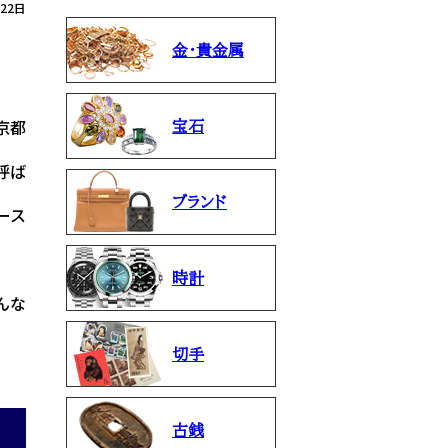
月22日
金・貴金属
京都
宝石
呼ば
ブランド
ース
時計
んな
切手
古銭