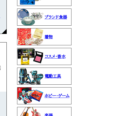
石
ブランド食器
着物
コスメ・香水
電動工具
ホビー・ゲーム
楽器