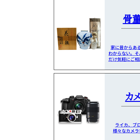
骨
家に昔からあ
わからない。そ
だけ気軽にご相
カ
ライカ、ブ
様々なカメラ