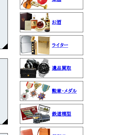
お酒
ライター
遺品買取
勲章・メダル
鉄道模型