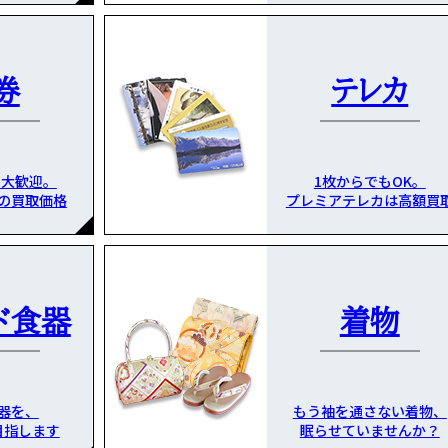
券
テレカ
も大歓迎。
1枚からでもOK。
の買取価格
プレミアテレカは高額買
ド食器
着物
器を、
もう袖を通さない着物、
目指します
眠らせていませんか？