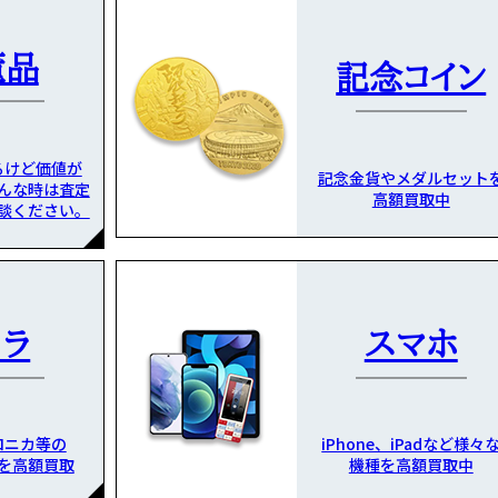
董品
記念コイン
るけど価値が
記念金貨やメダルセット
んな時は査定
高額買取中
談ください。
メラ
スマホ
ロニカ等の
iPhone、iPadなど様々
を高額買取
機種を高額買取中