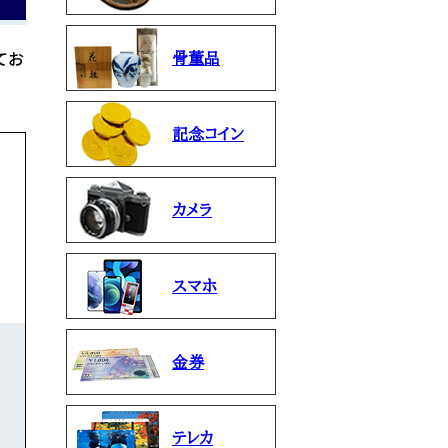
てお
骨董品
記念コイン
カメラ
スマホ
金券
テレカ