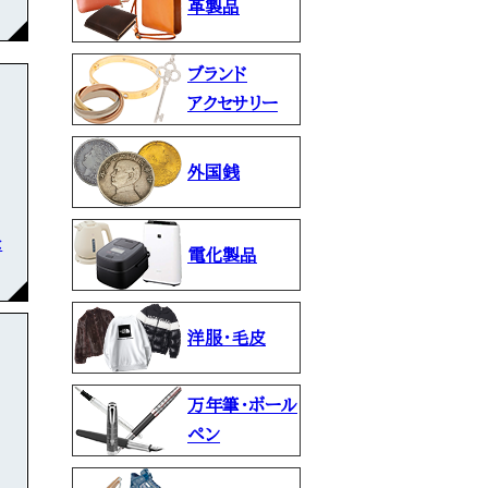
革製品
ブランド
アクセサリー
外国銭
な
電化製品
洋服・毛皮
万年筆・ボール
ペン