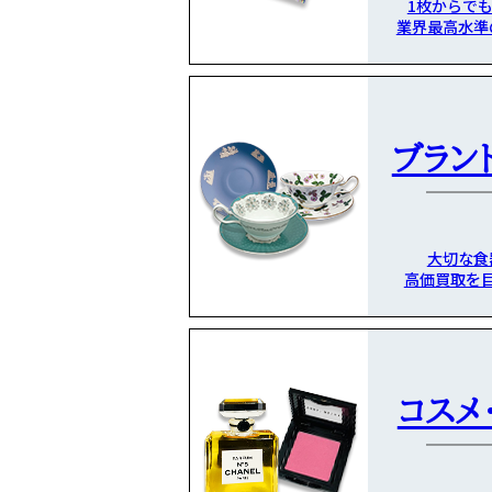
1枚からで
業界最高水準
ブラン
大切な食
高価買取を
コスメ