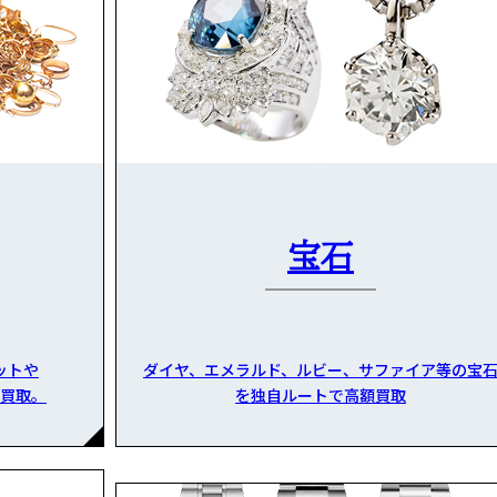
宝石
ットや
ダイヤ、エメラルド、ルビー、サファイア等の宝
買取。
を独自ルートで高額買取