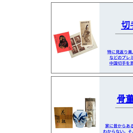
切
特に見返り美
などのプレ
中国切手を
骨
家に昔からあ
わからない。そ