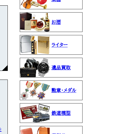
お酒
ライター
遺品買取
勲章・メダル
鉄道模型
を