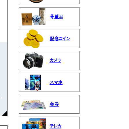
骨董品
記念コイン
カメラ
スマホ
石
金券
テレカ