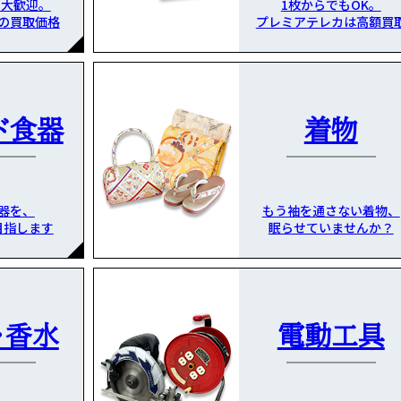
も大歓迎。
1枚からでもOK。
の買取価格
プレミアテレカは高額買
ド食器
着物
器を、
もう袖を通さない着物、
目指します
眠らせていませんか？
・香水
電動工具