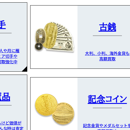
手
古銭
人や月に雁
大判、小判、海外金貨も
ミア切手や
高額買取
買取強化中
董品
記念コイン
るけど価値が
記念金貨やメダルセット
んな時は査定