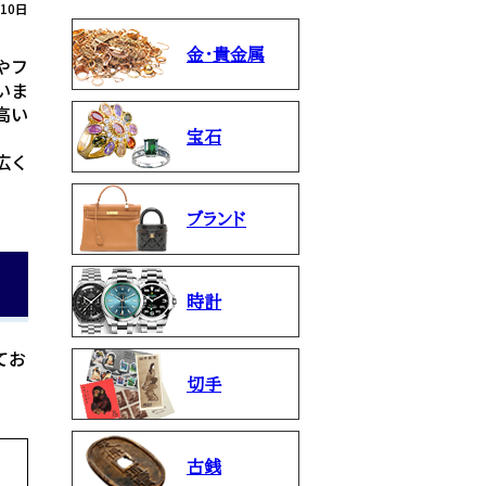
月10日
金・貴金属
やフ
いま
高い
宝石
広く
ブランド
時計
てお
切手
古銭