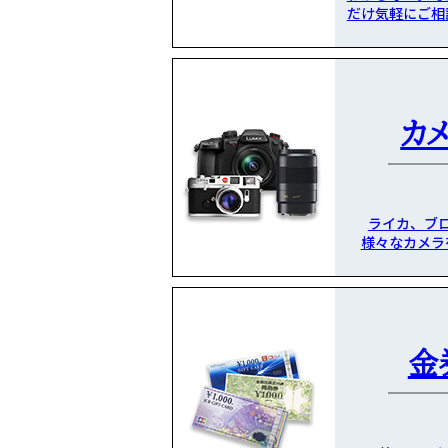
だけ気軽にご相
カ
ライカ、ブ
様々なカメラ
金