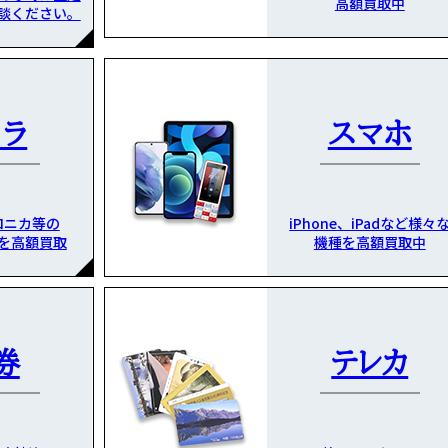
高額買取中
談ください。
メラ
スマホ
ロニカ等の
iPhone、iPadなど様々
を高額買取
機種を高額買取中
券
テレカ