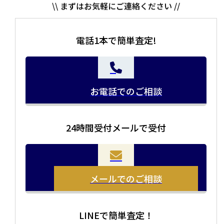
電話1本で簡単査定!
お電話でのご相談
24時間受付メールで受付
当店の査定員がご自宅に伺いその場で査定を致します。
お品物をつめて送るだけで査定が可能です。時間が無い
まとめて売りたい！価値がわからなく売れるかわからな
方や、荷物が多い方へオススメです。
い方にオススメです。
メールでのご相談
LINEで簡単査定！