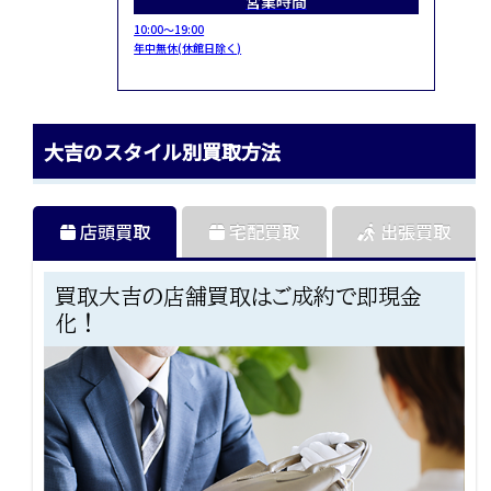
営業時間
10:00～19:00
年中無休(休館日除く)
大吉のスタイル別買取方法
店頭買取
宅配買取
出張買取
買取大吉の店舗買取はご成約で即現金
化！