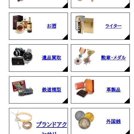
お酒
ライター
遺品買取
勲章・メダル
鉄道模型
革製品
外国銭
ブランドアク