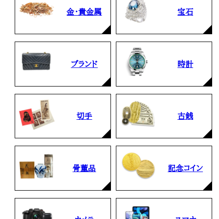
金・貴金属
宝石
ブランド
時計
切手
古銭
骨董品
記念コイン