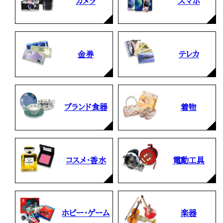
カメラ
スマホ
金券
テレカ
ブランド食器
着物
コスメ・香水
電動工具
ホビー・ゲーム
楽器