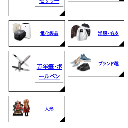
セサリー
電化製品
洋服・毛皮
ブランド靴
万年筆・ボ
ールペン
人形