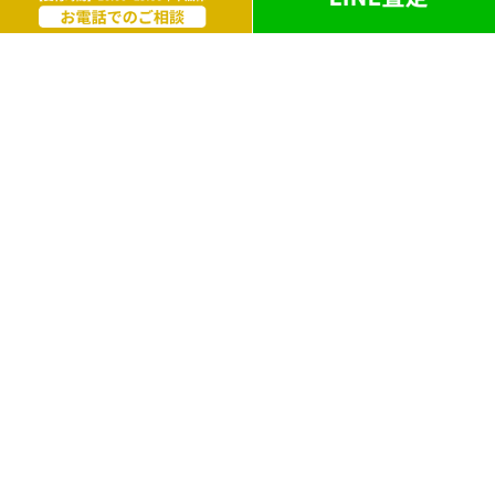
お酒
ライター
遺品買取
勲章・メダル
鉄道模型
革製品
ブランドアクセサリー
外国銭
電化製品
洋服・毛皮
万年筆・ボールペン
ブランド靴