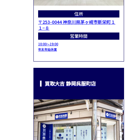
住所
〒253-0044 神奈川県茅ヶ崎市新栄町１
１−８
営業時間
10:00～19:00
年末年始休業
買取大吉 静岡呉服町店