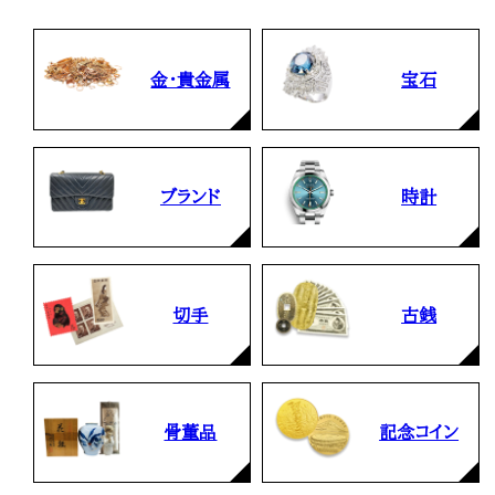
金・貴金属
宝石
ブランド
時計
切手
古銭
骨董品
記念コイン