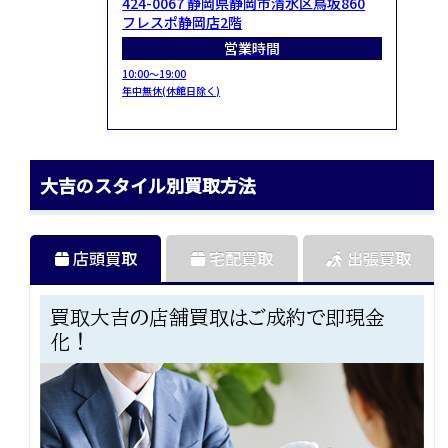
424-0067 静岡県静岡市清水区鳥坂860
フレスポ静岡店2階
営業時間
10:00～19:00
年中無休(休館日除く)
大吉のスタイル別買取方法
店頭買取
宅配買取
出張買取
買取大吉の店舗買取はご成約で即現金
化！