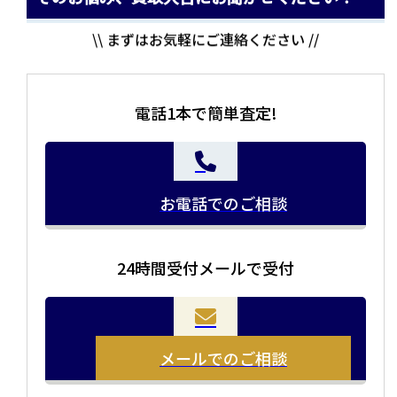
\\ まずはお気軽にご連絡ください //
電話1本で簡単査定!
お電話でのご相談
24時間受付メールで受付
当店の査定員がご自宅に伺いその場で査定を致します。
お品物をつめて送るだけで査定が可能です。時間が無い
まとめて売りたい！価値がわからなく売れるかわからな
方や、荷物が多い方へオススメです。
い方にオススメです。
メールでのご相談