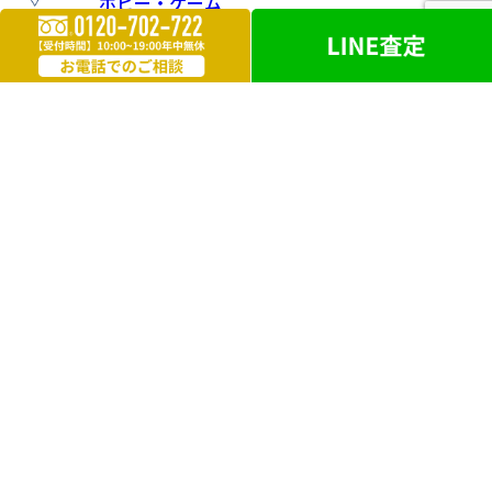
ホビー・ゲーム
楽器
お酒
ライター
遺品買取
勲章・メダル
鉄道模型
革製品
ブランドアクセサリー
外国銭
電化製品
洋服・毛皮
万年筆・ボールペン