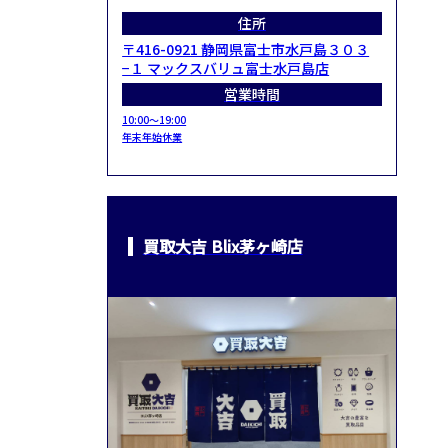
住所
〒416-0921 静岡県富士市水戸島３０３
−１ マックスバリュ富士水戸島店
営業時間
10:00～19:00
年末年始休業
買取大吉 Blix茅ヶ崎店