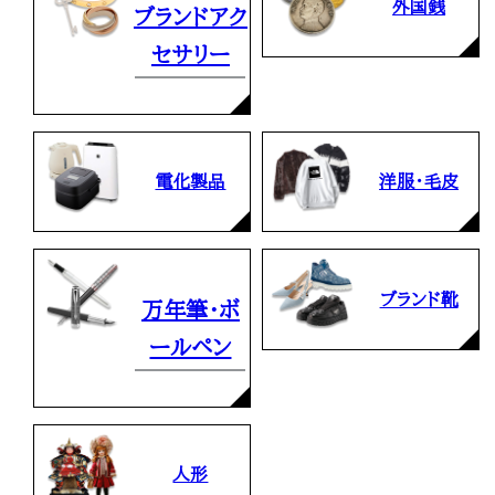
外国銭
ブランドアク
セサリー
電化製品
洋服・毛皮
ブランド靴
万年筆・ボ
ールペン
人形