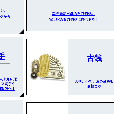
ン、
業界最高水準の買取価格。
グから
ROLEXの買取価格に自信あり！
手
古銭
人や月に雁
大判、小判、海外金貨も
ミア切手や
高額買取
買取強化中