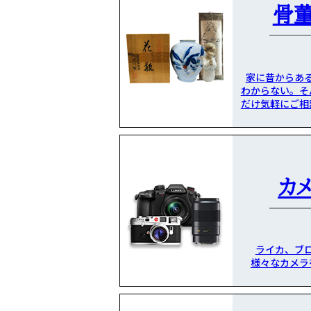
骨
家に昔からあ
わからない。そ
だけ気軽にご相
カ
ライカ、ブ
様々なカメラ