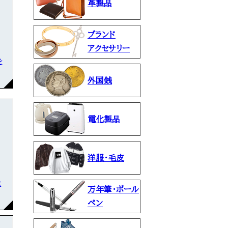
革製品
ブランド
アクセサリー
を
外国銭
電化製品
洋服・毛皮
な
万年筆・ボール
ペン