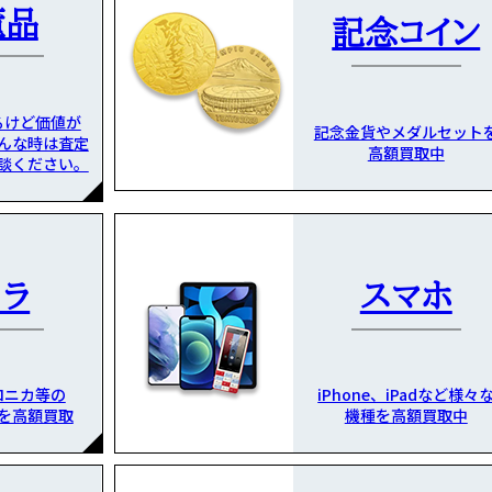
董品
記念コイン
るけど価値が
記念金貨やメダルセット
んな時は査定
高額買取中
談ください。
メラ
スマホ
ロニカ等の
iPhone、iPadなど様々
を高額買取
機種を高額買取中