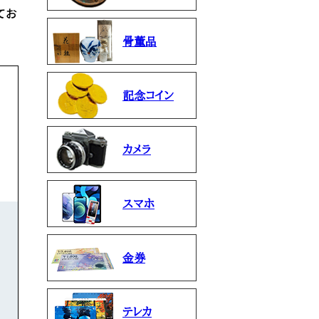
てお
骨董品
記念コイン
カメラ
スマホ
金券
テレカ