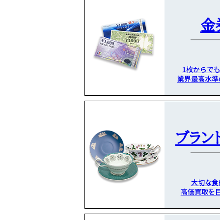
金
1枚からで
業界最高水準
ブラン
大切な食
高価買取を