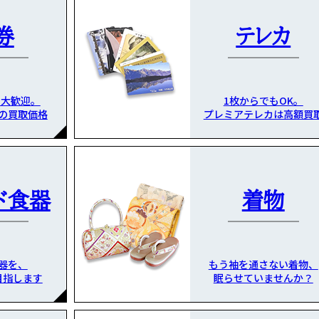
券
テレカ
も大歓迎。
1枚からでもOK。
の買取価格
プレミアテレカは高額買
ド食器
着物
器を、
もう袖を通さない着物、
目指します
眠らせていませんか？