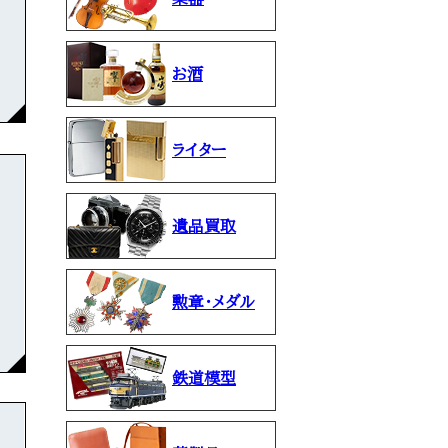
お酒
ライター
遺品買取
勲章・メダル
鉄道模型