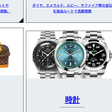
ットや
ダイヤ、エメラルド、ルビー、サファイア等の宝
買取。
を独自ルートで高額買取
時計