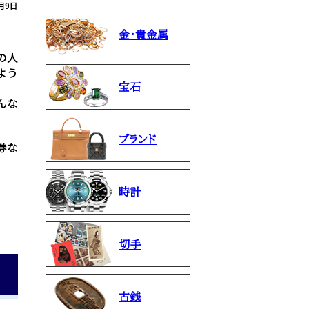
月9日
金・貴金属
の人
よう
宝石
んな
ブランド
券な
時計
切手
古銭