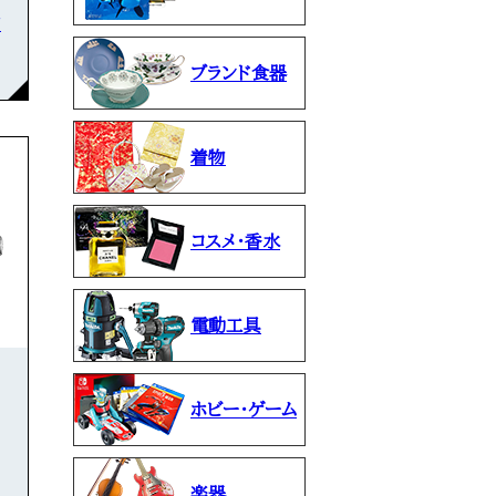
石
ブランド食器
着物
コスメ・香水
電動工具
ホビー・ゲーム
楽器