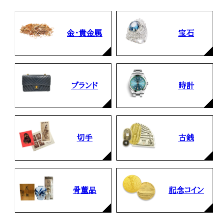
金・貴金属
宝石
ブランド
時計
切手
古銭
骨董品
記念コイン