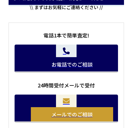
\\ まずはお気軽にご連絡ください //
電話1本で簡単査定!
お電話でのご相談
24時間受付メールで受付
当店の査定員がご自宅に伺いその場で査定を致します。
お品物をつめて送るだけで査定が可能です。時間が無い
まとめて売りたい！価値がわからなく売れるかわからな
方や、荷物が多い方へオススメです。
い方にオススメです。
メールでのご相談