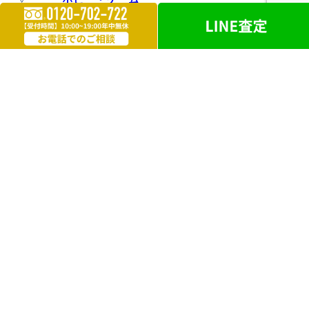
楽器
お酒
ライター
遺品買取
勲章・メダル
鉄道模型
革製品
ブランドアクセサリー
外国銭
電化製品
洋服・毛皮
万年筆・ボールペン