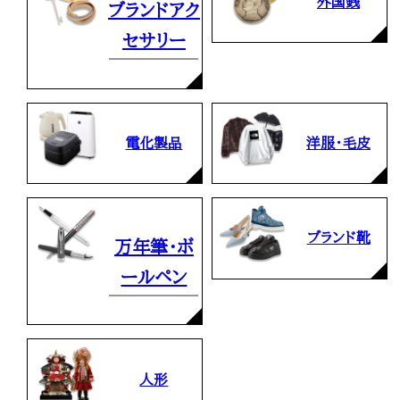
外国銭
ブランドアク
セサリー
電化製品
洋服・毛皮
ブランド靴
万年筆・ボ
ールペン
人形