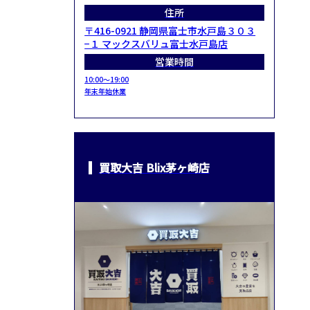
住所
〒416-0921 静岡県富士市水戸島３０３
−１ マックスバリュ富士水戸島店
営業時間
10:00～19:00
年末年始休業
買取大吉 Blix茅ヶ崎店