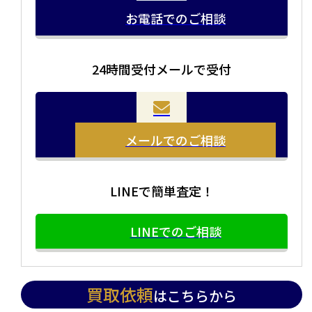
お電話でのご相談
24時間受付メールで受付
当店の査定員がご自宅に伺いその場で査定を致します。
お品物をつめて送るだけで査定が可能です。時間が無い
まとめて売りたい！価値がわからなく売れるかわからな
方や、荷物が多い方へオススメです。
い方にオススメです。
メールでのご相談
LINEで簡単査定！
LINEでのご相談
買取依頼
はこちらから