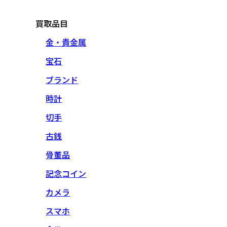
買取品目
金・貴金属
宝石
ブランド
時計
切手
古銭
骨董品
記念コイン
カメラ
スマホ