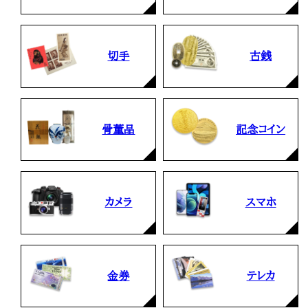
切手
古銭
骨董品
記念コイン
カメラ
スマホ
金券
テレカ