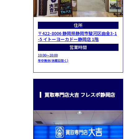
住所
〒422-8006 静岡県静岡市駿河区曲金3-1
-5 イトーヨーカドー静岡店 1階
営業時間
10:00～20:00
年中無休(休館日除く)
買取専門店大吉 フレスポ静岡店