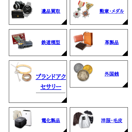
遺品買取
勲章・メダル
鉄道模型
革製品
外国銭
ブランドアク
セサリー
電化製品
洋服・毛皮