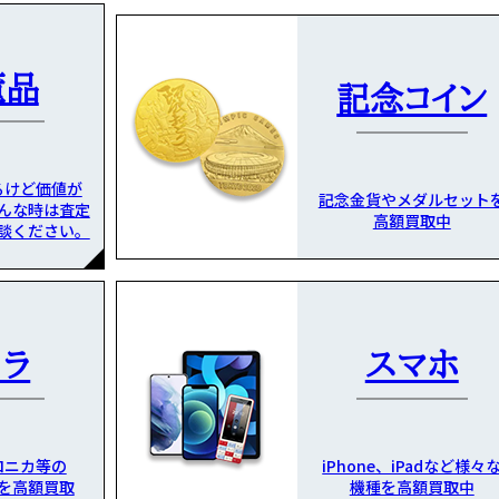
董品
記念コイン
るけど価値が
記念金貨やメダルセット
んな時は査定
高額買取中
談ください。
メラ
スマホ
ロニカ等の
iPhone、iPadなど様々
を高額買取
機種を高額買取中