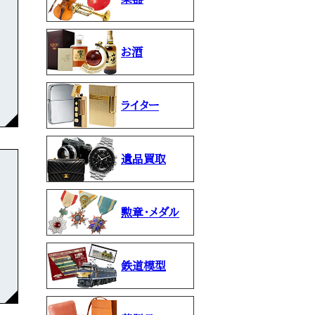
お酒
ライター
遺品買取
勲章・メダル
鉄道模型