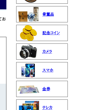
骨董品
てお
記念コイン
カメラ
スマホ
金券
テレカ