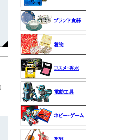
ブランド食器
石
着物
コスメ・香水
電動工具
ホビー・ゲーム
楽器