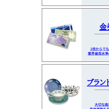
金
1枚からで
業界最高水準
ブラン
大切な食