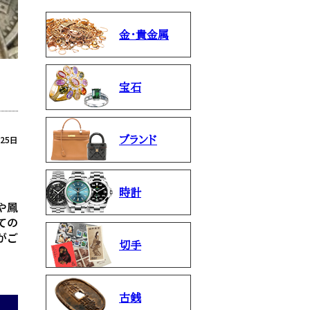
金・貴金属
宝石
月25日
ブランド
時計
や鳳
ての
がご
切手
古銭