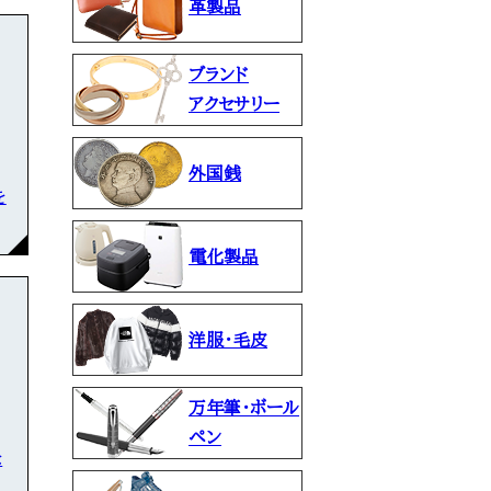
革製品
ブランド
アクセサリー
外国銭
を
電化製品
洋服・毛皮
万年筆・ボール
ペン
な