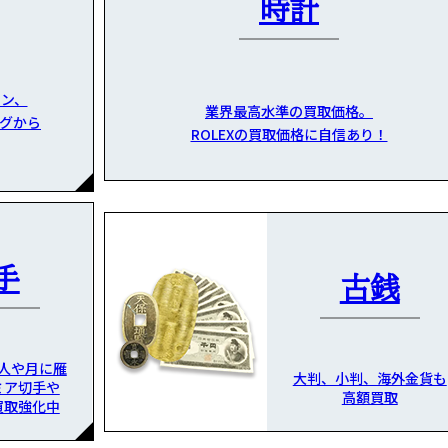
時計
ン、
業界最高水準の買取価格。
グから
ROLEXの買取価格に自信あり！
手
古銭
人や月に雁
大判、小判、海外金貨も
ミア切手や
高額買取
買取強化中