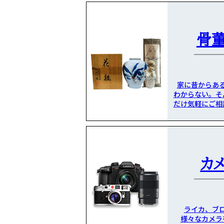
骨
家に昔からあ
わからない。そ
だけ気軽にご相
カ
ライカ、ブ
様々なカメラ