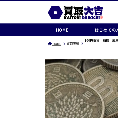
HOME
はじめての
100円銀貨 稲穂 鳳
買取実績
HOME