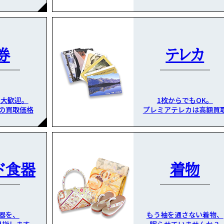
券
テレカ
も大歓迎。
1枚からでもOK。
の買取価格
プレミアテレカは高額買
ド食器
着物
器を、
もう袖を通さない着物、