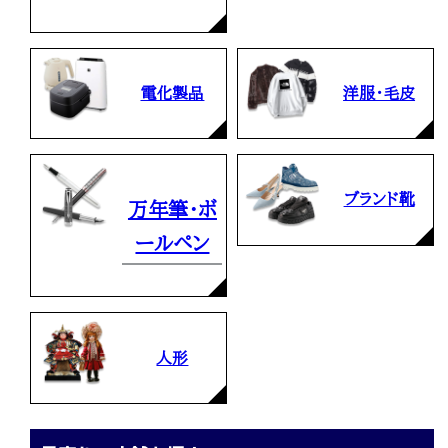
電化製品
洋服・毛皮
ブランド靴
万年筆・ボ
ールペン
人形