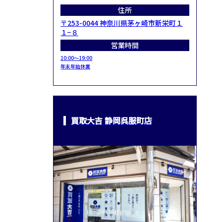
住所
〒253-0044 神奈川県茅ヶ崎市新栄町１
１−８
営業時間
10:00～19:00
年末年始休業
買取大吉 静岡呉服町店