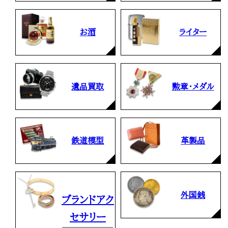
お酒
ライター
遺品買取
勲章・メダル
鉄道模型
革製品
外国銭
ブランドアク
セサリー