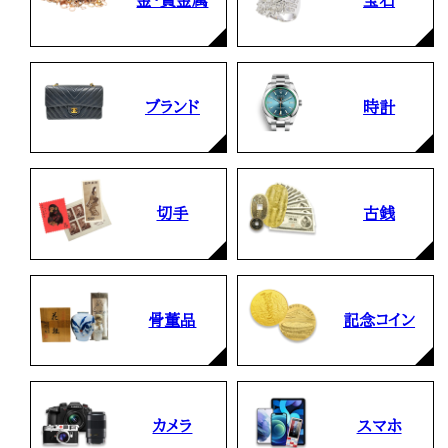
金・貴金属
宝石
ブランド
時計
切手
古銭
骨董品
記念コイン
カメラ
スマホ