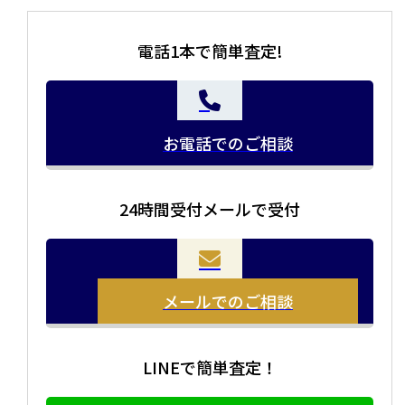
電話1本で簡単査定!
お電話でのご相談
24時間受付メールで受付
当店の査定員がご自宅に伺いその場で査定を致します。
お品物をつめて送るだけで査定が可能です。時間が無い
まとめて売りたい！価値がわからなく売れるかわからな
方や、荷物が多い方へオススメです。
い方にオススメです。
メールでのご相談
LINEで簡単査定！