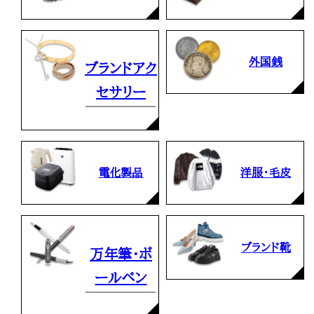
外国銭
ブランドアク
セサリー
電化製品
洋服・毛皮
ブランド靴
万年筆・ボ
ールペン