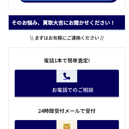
そのお悩み、買取大吉にお聞かせください！
\\ まずはお気軽にご連絡ください //
電話1本で簡単査定!
お電話でのご相談
24時間受付メールで受付
当店の査定員がご自宅に伺いその場で査定を致します。
お品物をつめて送るだけで査定が可能です。時間が無い
まとめて売りたい！価値がわからなく売れるかわからな
方や、荷物が多い方へオススメです。