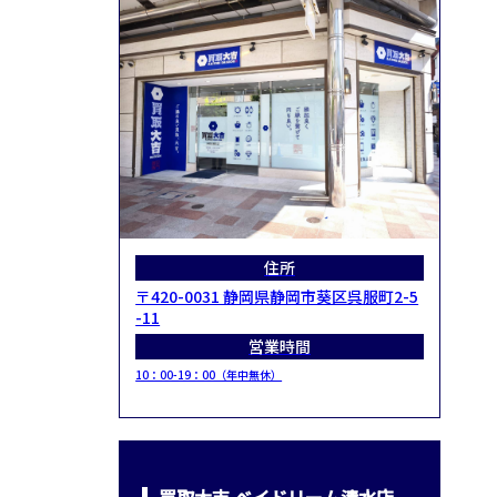
住所
〒420-0031 静岡県静岡市葵区呉服町2-5
-11
営業時間
10：00-19：00（年中無休）
買取大吉 ベイドリーム清水店