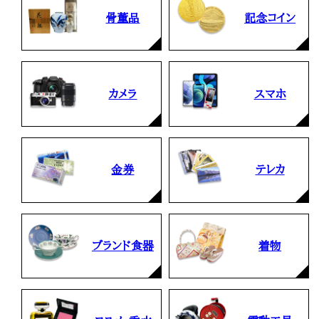
骨董品
記念コイン
カメラ
スマホ
金券
テレカ
ブランド食器
着物