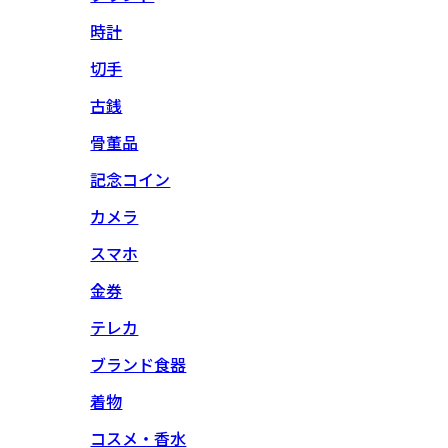
時計
切手
古銭
骨董品
記念コイン
カメラ
スマホ
金券
テレカ
ブランド食器
着物
コスメ・香水