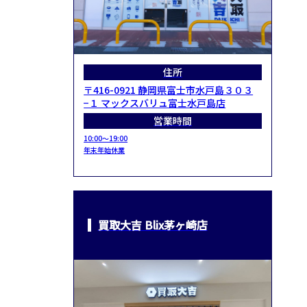
住所
〒416-0921 静岡県富士市水戸島３０３
−１ マックスバリュ富士水戸島店
営業時間
10:00～19:00
年末年始休業
買取大吉 Blix茅ヶ崎店