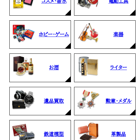
コスメ・香水
電動工具
ホビー・ゲーム
楽器
お酒
ライター
遺品買取
勲章・メダル
鉄道模型
革製品