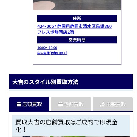
住所
424-0067 静岡県静岡市清水区鳥坂860
フレスポ静岡店2階
営業時間
10:00～19:00
年中無休(休館日除く)
大吉のスタイル別買取方法
店頭買取
宅配買取
出張買取
買取大吉の店舗買取はご成約で即現金
化！