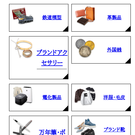
鉄道模型
革製品
外国銭
ブランドアク
セサリー
電化製品
洋服・毛皮
ブランド靴
万年筆・ボ