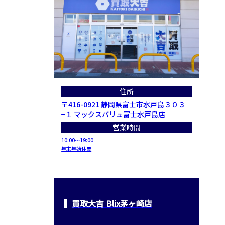
住所
〒416-0921 静岡県富士市水戸島３０３
−１ マックスバリュ富士水戸島店
営業時間
10:00～19:00
年末年始休業
買取大吉 Blix茅ヶ崎店