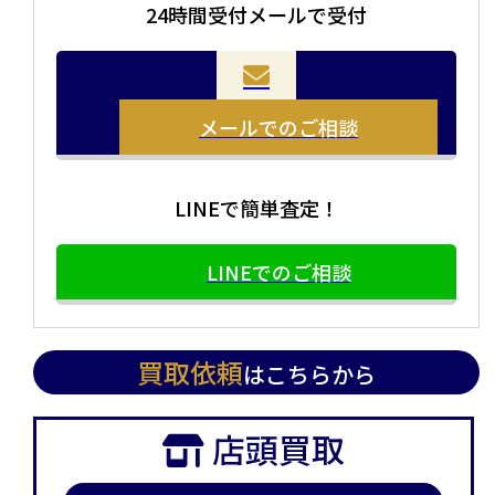
24時間受付メールで受付
当店の査定員がご自宅に伺いその場で査定を致します。
お品物をつめて送るだけで査定が可能です。時間が無い
まとめて売りたい！価値がわからなく売れるかわからな
方や、荷物が多い方へオススメです。
い方にオススメです。
メールでのご相談
LINEで簡単査定！
LINEでのご相談
買取依頼
はこちらから
店頭買取