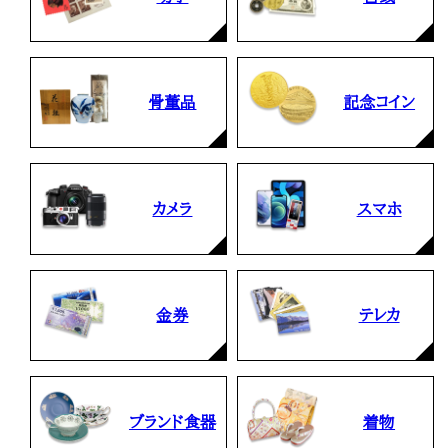
骨董品
記念コイン
カメラ
スマホ
金券
テレカ
ブランド食器
着物