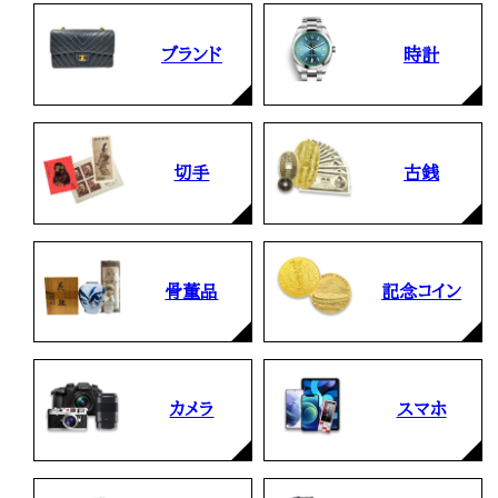
ブランド
時計
切手
古銭
骨董品
記念コイン
カメラ
スマホ