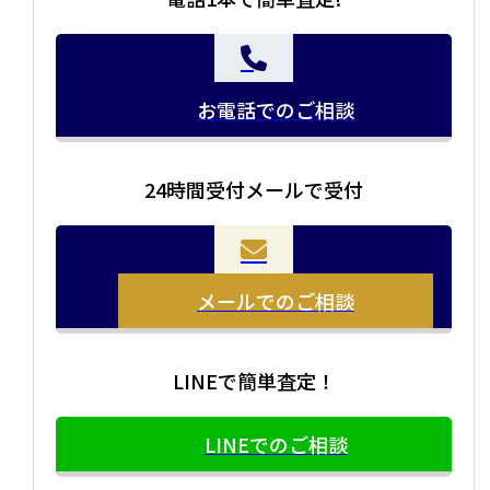
お電話でのご相談
24時間受付メールで受付
当店の査定員がご自宅に伺いその場で査定を致します。
お品物をつめて送るだけで査定が可能です。時間が無い
まとめて売りたい！価値がわからなく売れるかわからな
方や、荷物が多い方へオススメです。
い方にオススメです。
メールでのご相談
LINEで簡単査定！
LINEでのご相談