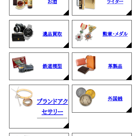
お酒
ライター
遺品買取
勲章・メダル
鉄道模型
革製品
外国銭
ブランドアク
セサリー