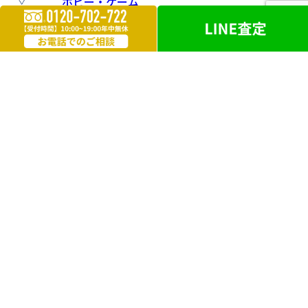
ホビー・ゲーム
楽器
お酒
ライター
遺品買取
勲章・メダル
鉄道模型
革製品
ブランドアクセサリー
外国銭
電化製品
洋服・毛皮
万年筆・ボールペン