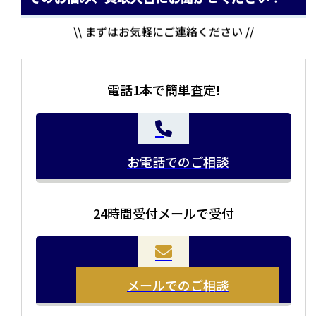
\\ まずはお気軽にご連絡ください //
電話1本で簡単査定!
お電話でのご相談
24時間受付メールで受付
当店の査定員がご自宅に伺いその場で査定を致します。
お品物をつめて送るだけで査定が可能です。時間が無い
まとめて売りたい！価値がわからなく売れるかわからな
方や、荷物が多い方へオススメです。
い方にオススメです。
メールでのご相談