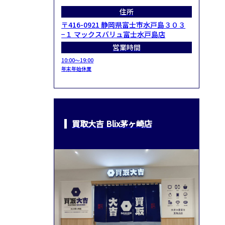
住所
〒416-0921 静岡県富士市水戸島３０３
−１ マックスバリュ富士水戸島店
営業時間
10:00～19:00
年末年始休業
買取大吉 Blix茅ヶ崎店