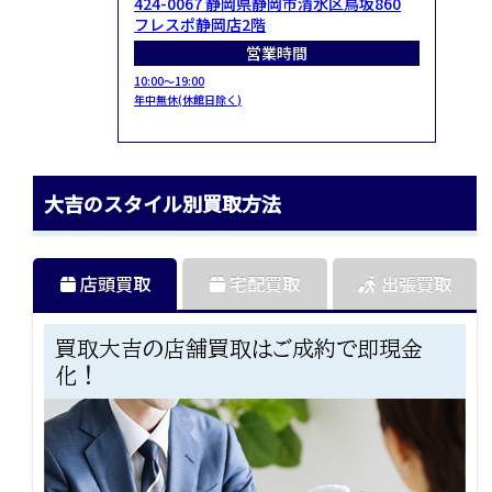
424-0067 静岡県静岡市清水区鳥坂860
フレスポ静岡店2階
営業時間
10:00～19:00
年中無休(休館日除く)
大吉のスタイル別買取方法
店頭買取
宅配買取
出張買取
買取大吉の店舗買取はご成約で即現金
化！