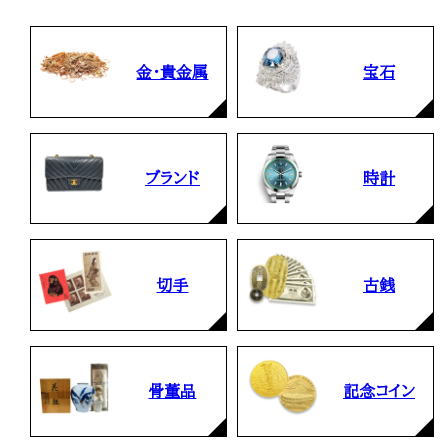
金・貴金属
宝石
ブランド
時計
切手
古銭
骨董品
記念コイン