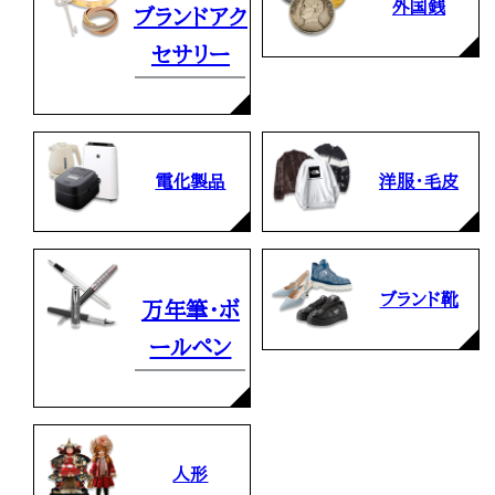
外国銭
ブランドアク
セサリー
電化製品
洋服・毛皮
ブランド靴
万年筆・ボ
ールペン
人形