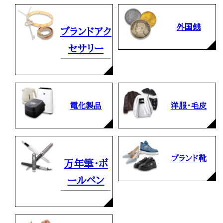
外国銭
ブランドアク
セサリー
電化製品
洋服・毛皮
ブランド靴
万年筆・ボ
ールペン