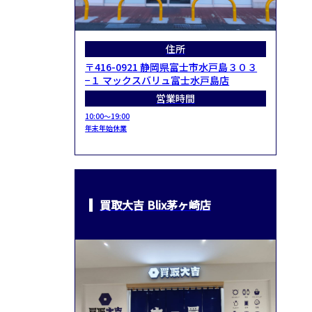
住所
〒416-0921 静岡県富士市水戸島３０３
−１ マックスバリュ富士水戸島店
営業時間
10:00～19:00
年末年始休業
買取大吉 Blix茅ヶ崎店