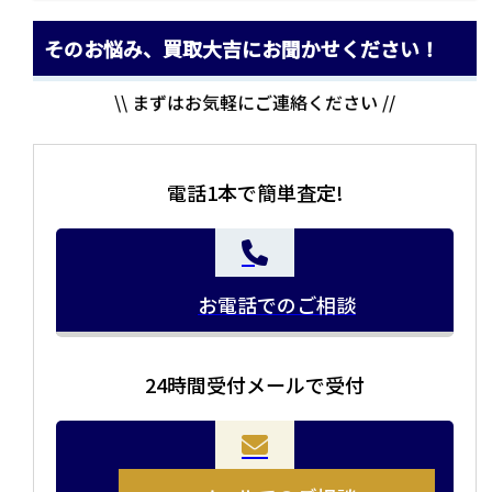
そのお悩み、買取大吉にお聞かせください！
\\ まずはお気軽にご連絡ください //
電話1本で簡単査定!
お電話でのご相談
24時間受付メールで受付
当店の査定員がご自宅に伺いその場で査定を致します。
お品物をつめて送るだけで査定が可能です。時間が無い
まとめて売りたい！価値がわからなく売れるかわからな
方や、荷物が多い方へオススメです。
い方にオススメです。