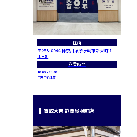
住所
〒253-0044 神奈川県茅ヶ崎市新栄町１
１−８
営業時間
10:00～19:00
年末年始休業
買取大吉 静岡呉服町店