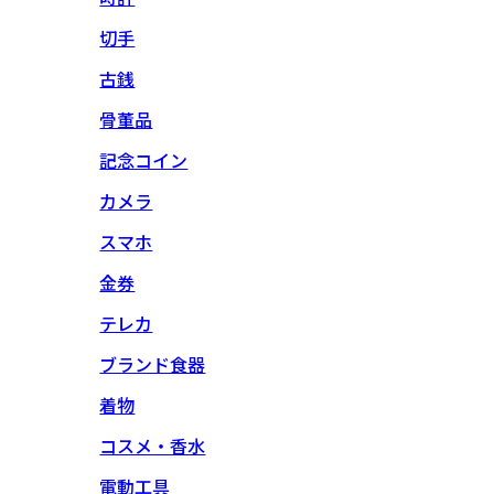
切手
古銭
骨董品
記念コイン
カメラ
スマホ
金券
テレカ
ブランド食器
着物
コスメ・香水
電動工具