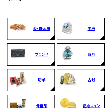
金・貴金属
宝石
ブランド
時計
切手
古銭
骨董品
記念コイン