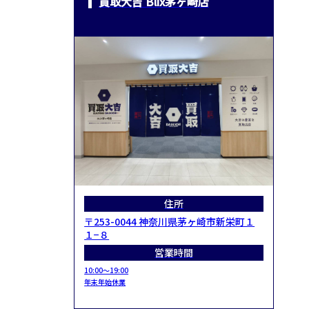
買取大吉 Blix茅ヶ崎店
住所
〒253-0044 神奈川県茅ヶ崎市新栄町１
１−８
営業時間
10:00～19:00
年末年始休業