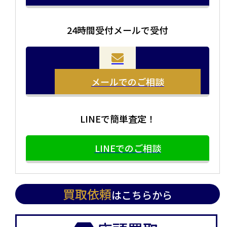
24時間受付メールで受付
当店の査定員がご自宅に伺いその場で査定を致します。
お品物をつめて送るだけで査定が可能です。時間が無い
まとめて売りたい！価値がわからなく売れるかわからな
方や、荷物が多い方へオススメです。
い方にオススメです。
メールでのご相談
LINEで簡単査定！
LINEでのご相談
買取依頼
はこちらから