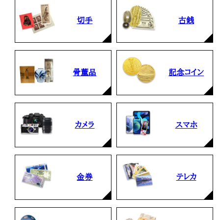
切手
古銭
骨董品
記念コイン
カメラ
スマホ
金券
テレカ