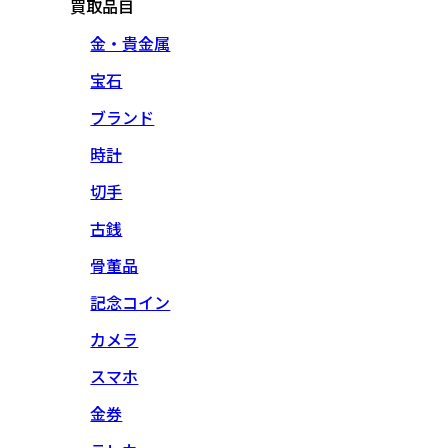
買取品目
金・貴金属
宝石
ブランド
時計
切手
古銭
骨董品
記念コイン
カメラ
スマホ
金券