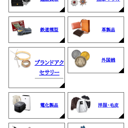
鉄道模型
革製品
外国銭
ブランドアク
セサリー
電化製品
洋服・毛皮