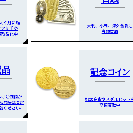
人や月に雁
大判、小判、海外金貨も
ミア切手や
高額買取
買取強化中
董品
記念コイン
るけど価値が
記念金貨やメダルセット
んな時は査定
高額買取中
談ください。