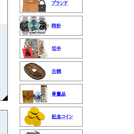
ブランド
時計
切手
古銭
骨董品
記念コイン