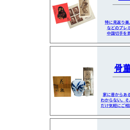
特に見返り美
などのプレ
中国切手を
骨
家に昔からあ
わからない。そ
だけ気軽にご相