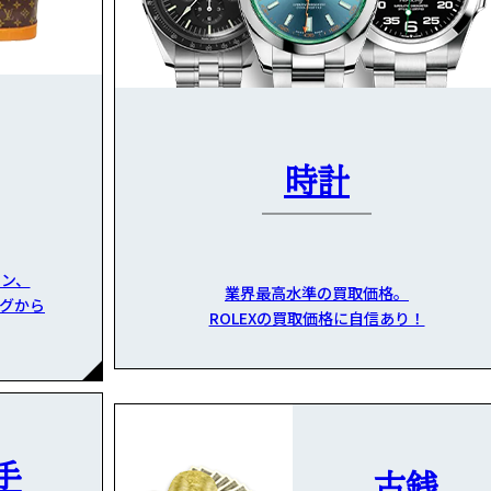
時計
ン、
業界最高水準の買取価格。
グから
ROLEXの買取価格に自信あり！
手
古銭