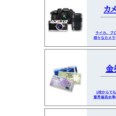
カ
ライカ、ブ
様々なカメラ
金
1枚からで
業界最高水準