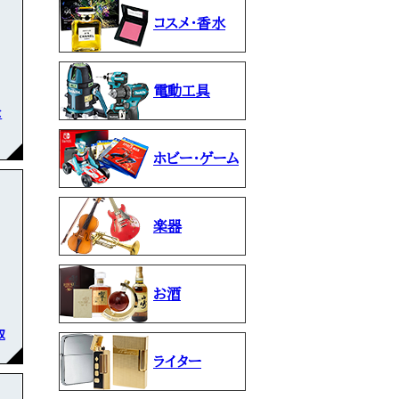
コスメ・香水
電動工具
な
ホビー・ゲーム
楽器
お酒
取
ライター