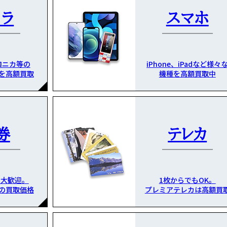
メラ
スマホ
ロニカ等の
iPhone、iPadなど様々
を高額買取
機種を高額買取中
券
テレカ
も大歓迎。
1枚からでもOK。
の買取価格
プレミアテレカは高額買