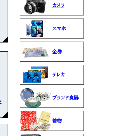
カメラ
スマホ
金券
テレカ
ブランド食器
を
着物