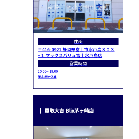
住所
〒416-0921 静岡県富士市水戸島３０３
−１ マックスバリュ富士水戸島店
営業時間
10:00～19:00
年末年始休業
買取大吉 Blix茅ヶ崎店