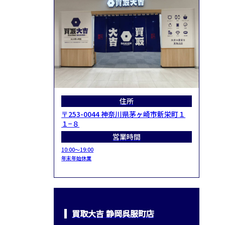
住所
〒253-0044 神奈川県茅ヶ崎市新栄町１
１−８
営業時間
10:00～19:00
年末年始休業
買取大吉 静岡呉服町店