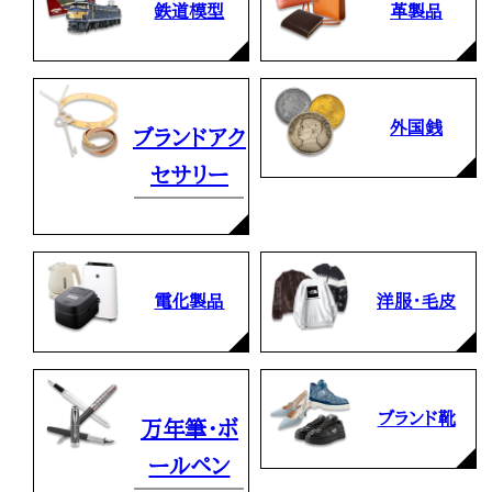
鉄道模型
革製品
外国銭
ブランドアク
セサリー
電化製品
洋服・毛皮
ブランド靴
万年筆・ボ
ールペン