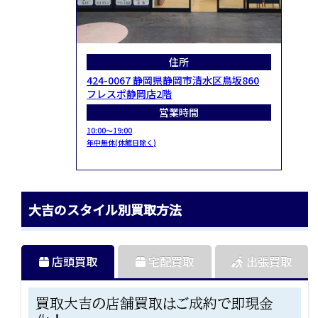
住所
424-0067 静岡県静岡市清水区鳥坂860
フレスポ静岡店2階
営業時間
10:00～19:00
年中無休(休館日除く)
大吉のスタイル別買取方法
店頭買取
宅配買取
出張買取
買取大吉の店舗買取はご成約で即現金