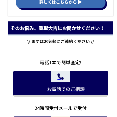
詳しくはこちらから ▶
そのお悩み、買取大吉にお聞かせください！
\\ まずはお気軽にご連絡ください //
電話1本で簡単査定!
お電話でのご相談
24時間受付メールで受付
当店の査定員がご自宅に伺いその場で査定を致します。
お品物をつめて送るだけで査定が可能です。時間が無い