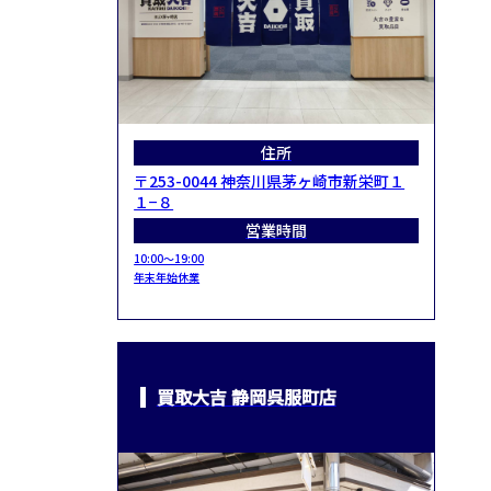
住所
〒253-0044 神奈川県茅ヶ崎市新栄町１
１−８
営業時間
10:00～19:00
年末年始休業
買取大吉 静岡呉服町店