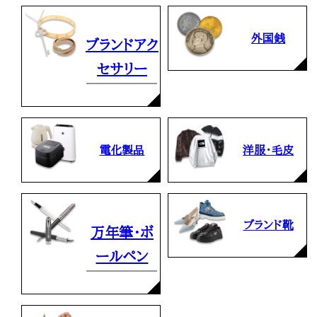
外国銭
ブランドアク
セサリー
電化製品
洋服・毛皮
ブランド靴
万年筆・ボ
ールペン