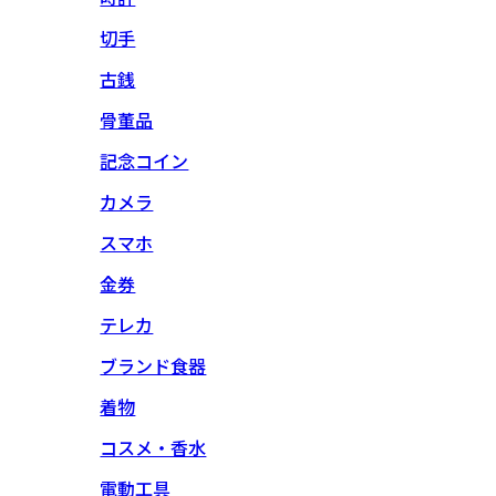
切手
古銭
骨董品
記念コイン
カメラ
スマホ
金券
テレカ
ブランド食器
着物
コスメ・香水
電動工具