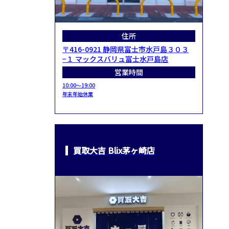
住所
〒416-0921 静岡県富士市水戸島３０３
−１ マックスバリュ富士水戸島店
営業時間
10:00～19:00
年末年始休業
買取大吉 Blix茅ヶ崎店