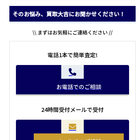
そのお悩み、買取大吉にお聞かせください！
\\ まずはお気軽にご連絡ください //
電話1本で簡単査定!
お電話でのご相談
24時間受付メールで受付
当店の査定員がご自宅に伺いその場で査定を致します。
お品物をつめて送るだけで査定が可能です。時間が無い
まとめて売りたい！価値がわからなく売れるかわからな
方や、荷物が多い方へオススメです。
い方にオススメです。