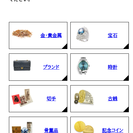
金・貴金属
宝石
ブランド
時計
切手
古銭
骨董品
記念コイン