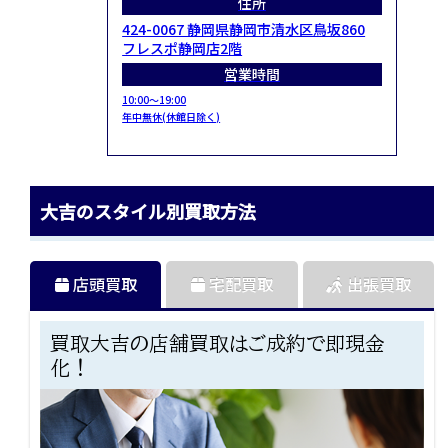
住所
424-0067 静岡県静岡市清水区鳥坂860
フレスポ静岡店2階
営業時間
10:00～19:00
年中無休(休館日除く)
大吉のスタイル別買取方法
店頭買取
宅配買取
出張買取
買取大吉の店舗買取はご成約で即現金
化！