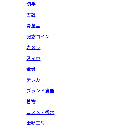
切手
古銭
骨董品
記念コイン
カメラ
スマホ
金券
テレカ
ブランド食器
着物
コスメ・香水
電動工具