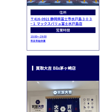
住所
〒416-0921 静岡県富士市水戸島３０３
−１ マックスバリュ富士水戸島店
営業時間
10:00～19:00
年末年始休業
買取大吉 Blix茅ヶ崎店