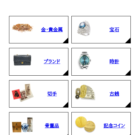
金・貴金属
宝石
ブランド
時計
切手
古銭
骨董品
記念コイン