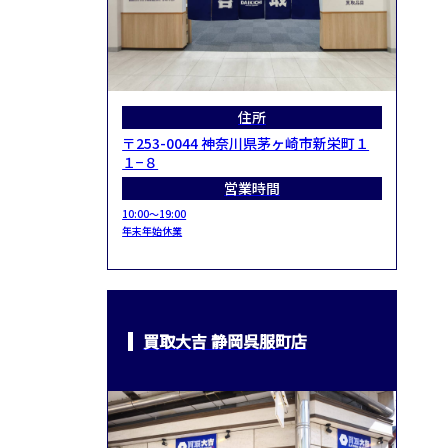
住所
〒253-0044 神奈川県茅ヶ崎市新栄町１
１−８
営業時間
10:00～19:00
年末年始休業
買取大吉 静岡呉服町店