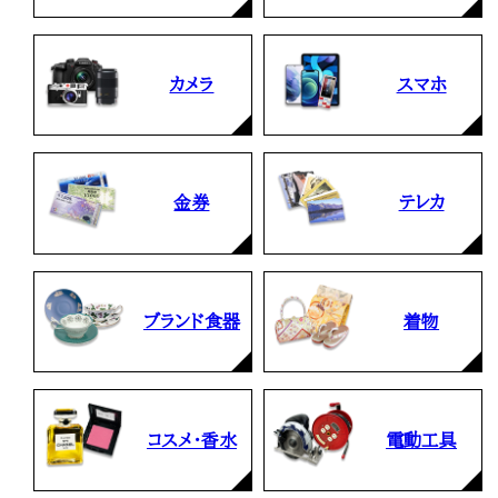
カメラ
スマホ
金券
テレカ
ブランド食器
着物
コスメ・香水
電動工具