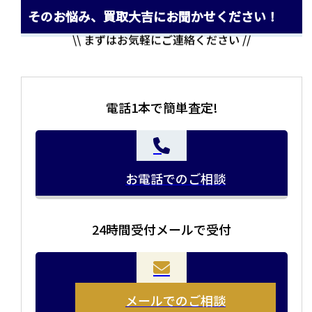
そのお悩み、買取大吉にお聞かせください！
\\ まずはお気軽にご連絡ください //
電話1本で簡単査定!
お電話でのご相談
24時間受付メールで受付
当店の査定員がご自宅に伺いその場で査定を致します。
お品物をつめて送るだけで査定が可能です。時間が無い
まとめて売りたい！価値がわからなく売れるかわからな
方や、荷物が多い方へオススメです。
い方にオススメです。
メールでのご相談