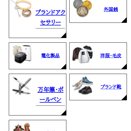
外国銭
ブランドアク
セサリー
電化製品
洋服・毛皮
ブランド靴
万年筆・ボ
ールペン