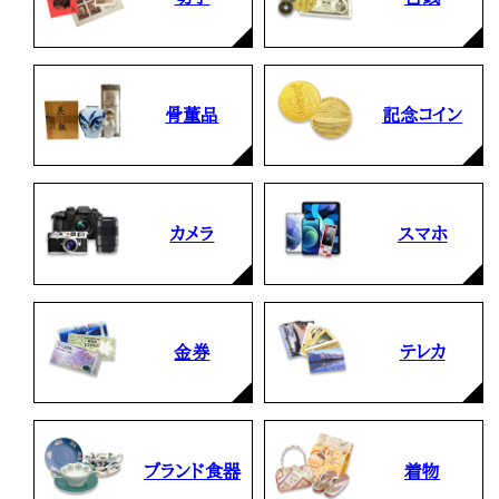
骨董品
記念コイン
カメラ
スマホ
金券
テレカ
ブランド食器
着物