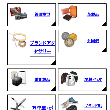
鉄道模型
革製品
外国銭
ブランドアク
セサリー
電化製品
洋服・毛皮
ブランド靴
万年筆・ボ