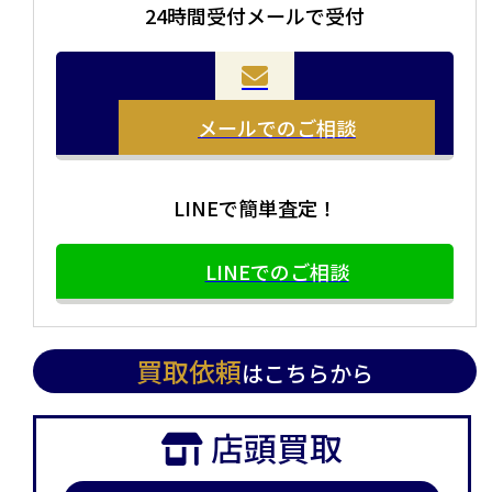
24時間受付メールで受付
当店の査定員がご自宅に伺いその場で査定を致します。
お品物をつめて送るだけで査定が可能です。時間が無い
まとめて売りたい！価値がわからなく売れるかわからな
方や、荷物が多い方へオススメです。
い方にオススメです。
メールでのご相談
LINEで簡単査定！
LINEでのご相談
買取依頼
はこちらから
店頭買取