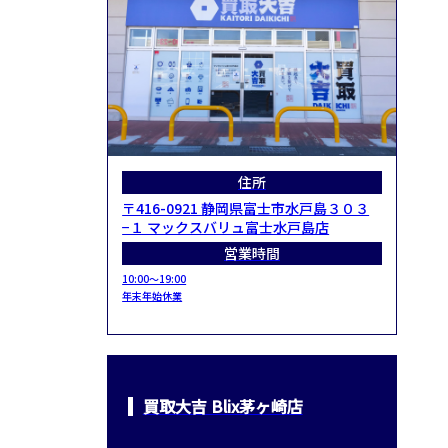
住所
〒416-0921 静岡県富士市水戸島３０３
−１ マックスバリュ富士水戸島店
営業時間
10:00～19:00
年末年始休業
買取大吉 Blix茅ヶ崎店