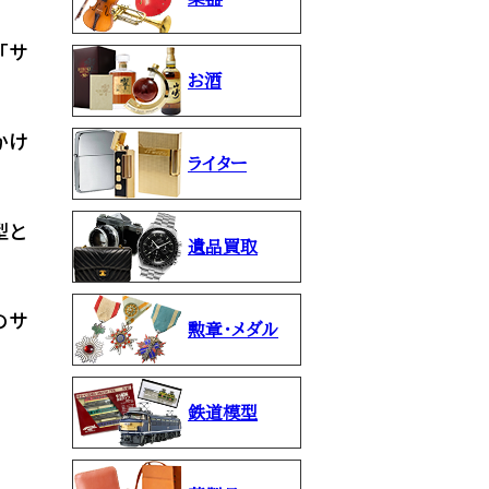
「サ
お酒
かけ
ライター
型と
遺品買取
のサ
勲章・メダル
鉄道模型