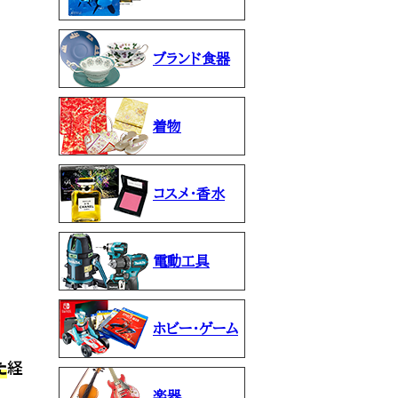
ブランド食器
着物
コスメ・香水
電動工具
ホビー・ゲーム
た
経
楽器