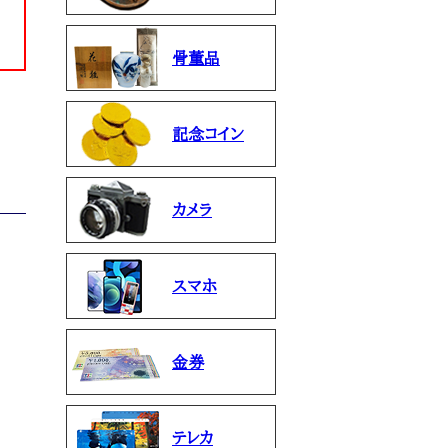
骨董品
記念コイン
カメラ
スマホ
金券
テレカ