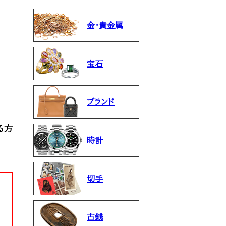
金・貴金属
宝石
ブランド
る方
時計
切手
古銭