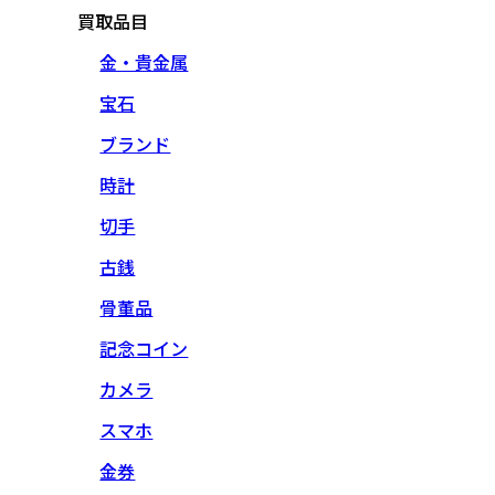
買取品目
金・貴金属
宝石
ブランド
時計
切手
古銭
骨董品
記念コイン
カメラ
スマホ
金券