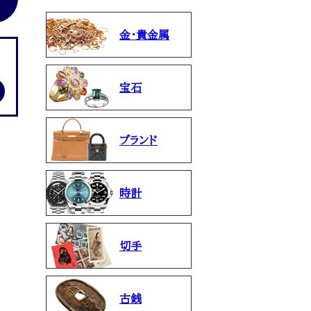
金・貴金属
宝石
ブランド
時計
切手
古銭