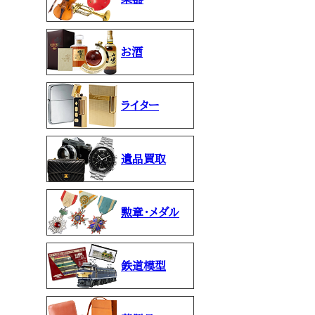
お酒
ライター
遺品買取
勲章・メダル
鉄道模型