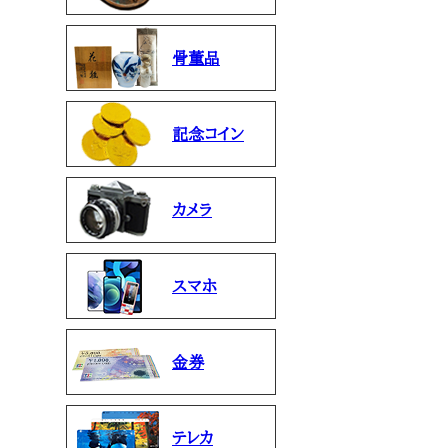
骨董品
記念コイン
カメラ
スマホ
金券
テレカ