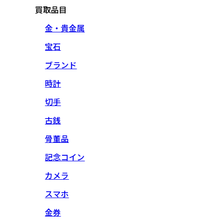
買取品目
金・貴金属
宝石
ブランド
時計
切手
古銭
骨董品
記念コイン
カメラ
スマホ
金券