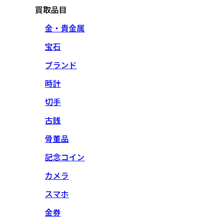
買取品目
金・貴金属
宝石
ブランド
時計
切手
古銭
骨董品
記念コイン
カメラ
スマホ
金券