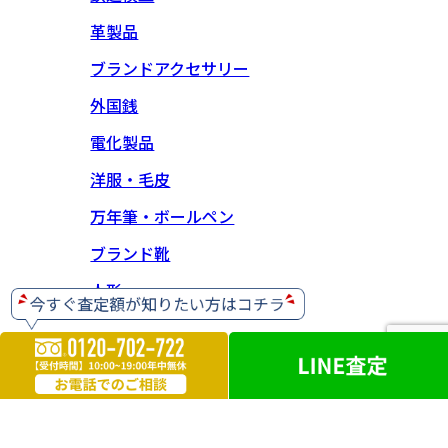
革製品
ブランドアクセサリー
外国銭
電化製品
洋服・毛皮
万年筆・ボールペン
ブランド靴
人形
【神奈川県公安委員会 古物商許可】 第452630001414号