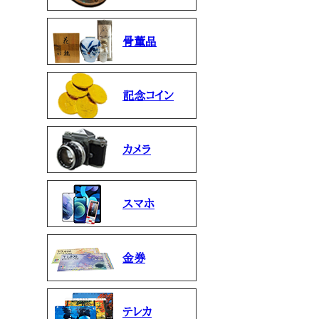
骨董品
記念コイン
カメラ
スマホ
金券
テレカ