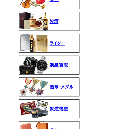
お酒
ライター
遺品買取
勲章・メダル
鉄道模型