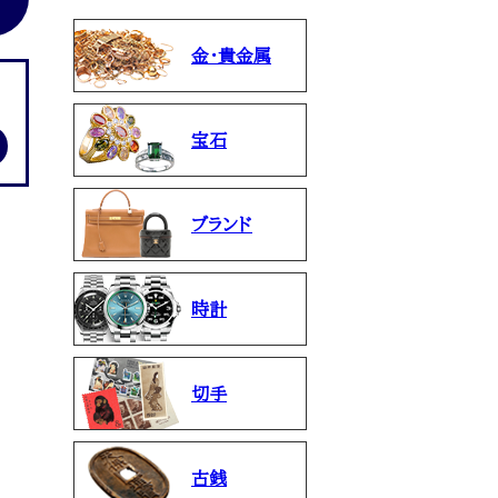
金・貴金属
宝石
ブランド
時計
切手
古銭