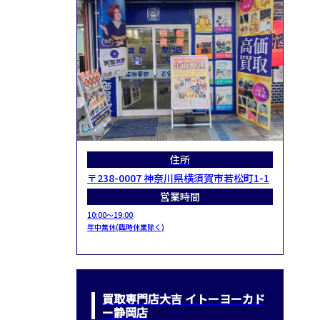
住所
〒238-0007 神奈川県横須賀市若松町1-1
営業時間
10:00～19:00
年中無休(臨時休業除く)
買取専門店大吉 イトーヨーカド
ー静岡店