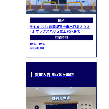
住所
〒416-0921 静岡県富士市水戸島３０３
−１ マックスバリュ富士水戸島店
営業時間
10:00～19:00
年末年始休業
買取大吉 Blix茅ヶ崎店