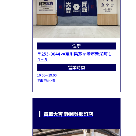
住所
〒253-0044 神奈川県茅ヶ崎市新栄町１
１−８
営業時間
10:00～19:00
年末年始休業
買取大吉 静岡呉服町店