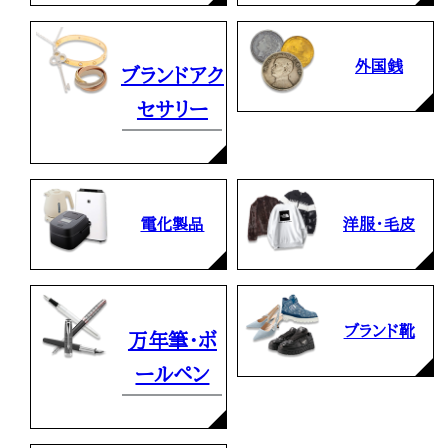
外国銭
ブランドアク
セサリー
電化製品
洋服・毛皮
ブランド靴
万年筆・ボ
ールペン