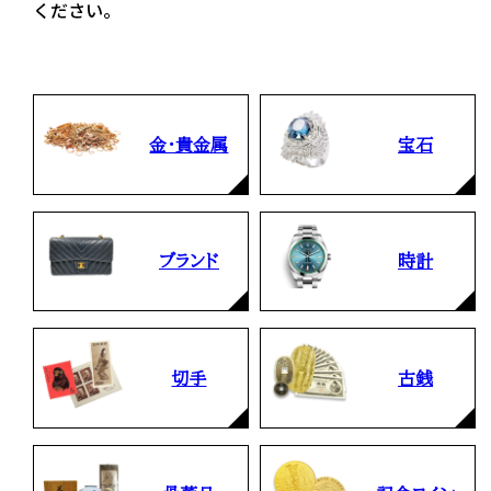
ください。
金・貴金属
宝石
ブランド
時計
切手
古銭