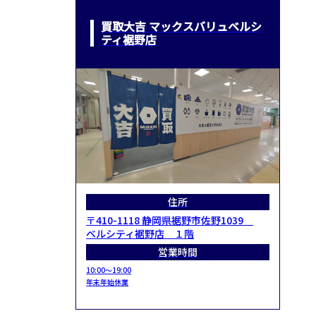
買取大吉 マックスバリュベルシ
ティ裾野店
住所
〒410-1118 静岡県裾野市佐野1039
ベルシティ裾野店 １階
営業時間
10:00～19:00
年末年始休業