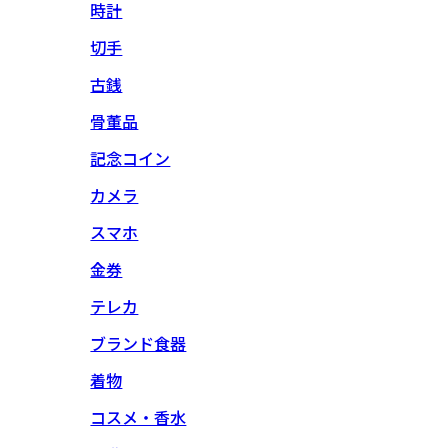
時計
切手
古銭
骨董品
記念コイン
カメラ
スマホ
金券
テレカ
ブランド食器
着物
コスメ・香水