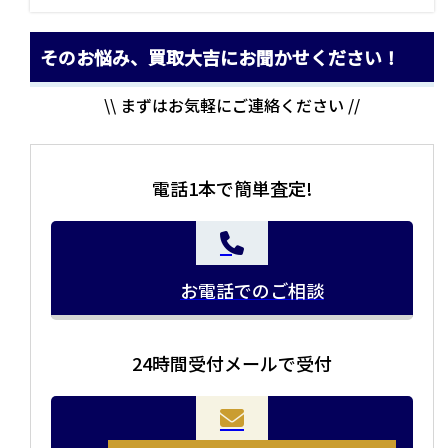
そのお悩み、買取大吉にお聞かせください！
\\ まずはお気軽にご連絡ください //
電話1本で簡単査定!
お電話でのご相談
24時間受付メールで受付
当店の査定員がご自宅に伺いその場で査定を致します。
お品物をつめて送るだけで査定が可能です。時間が無い
まとめて売りたい！価値がわからなく売れるかわからな
方や、荷物が多い方へオススメです。
い方にオススメです。