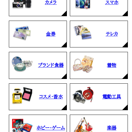
カメラ
スマホ
金券
テレカ
ブランド食器
着物
コスメ・香水
電動工具
ホビー・ゲーム
楽器