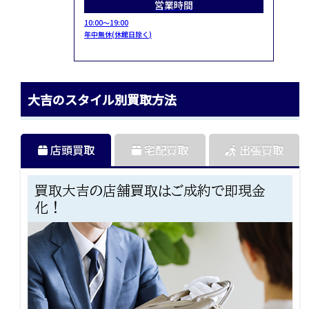
営業時間
10:00～19:00
年中無休(休館日除く)
大吉のスタイル別買取方法
店頭買取
宅配買取
出張買取
買取大吉の店舗買取はご成約で即現金
化！