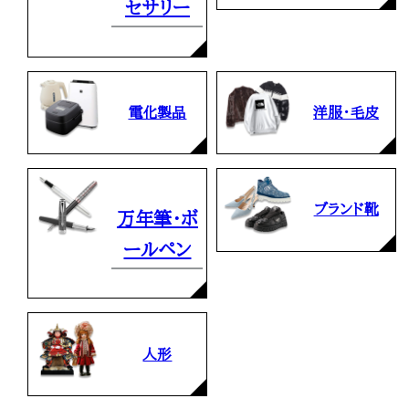
セサリー
電化製品
洋服・毛皮
ブランド靴
万年筆・ボ
ールペン
人形