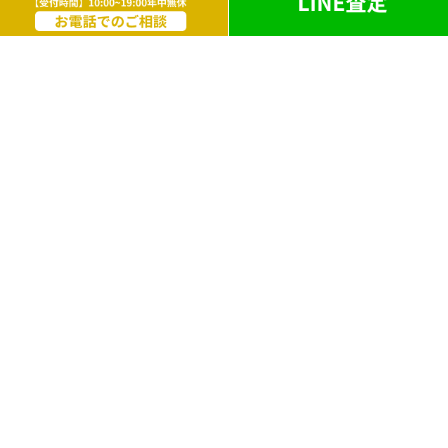
お酒
ライター
遺品買取
勲章・メダル
鉄道模型
革製品
ブランドアクセサリー
外国銭
電化製品
洋服・毛皮
万年筆・ボールペン
ブランド靴