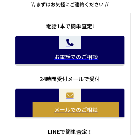
電話1本で簡単査定!
お電話でのご相談
24時間受付メールで受付
当店の査定員がご自宅に伺いその場で査定を致します。
お品物をつめて送るだけで査定が可能です。時間が無い
まとめて売りたい！価値がわからなく売れるかわからな
方や、荷物が多い方へオススメです。
い方にオススメです。
メールでのご相談
LINEで簡単査定！