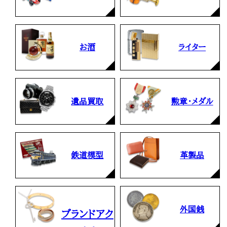
お酒
ライター
遺品買取
勲章・メダル
鉄道模型
革製品
外国銭
ブランドアク