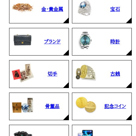
金・貴金属
宝石
ブランド
時計
切手
古銭
骨董品
記念コイン