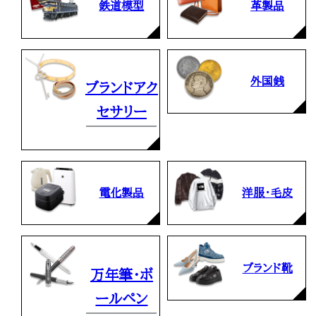
鉄道模型
革製品
外国銭
ブランドアク
セサリー
電化製品
洋服・毛皮
ブランド靴
万年筆・ボ
ールペン