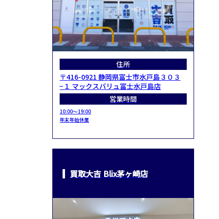
住所
〒416-0921 静岡県富士市水戸島３０３
−１ マックスバリュ富士水戸島店
営業時間
10:00～19:00
年末年始休業
買取大吉 Blix茅ヶ崎店