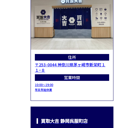
住所
〒253-0044 神奈川県茅ヶ崎市新栄町１
１−８
営業時間
10:00～19:00
年末年始休業
買取大吉 静岡呉服町店