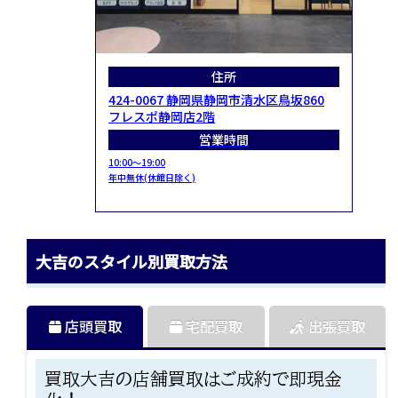
住所
424-0067 静岡県静岡市清水区鳥坂860
フレスポ静岡店2階
営業時間
10:00～19:00
年中無休(休館日除く)
大吉のスタイル別買取方法
店頭買取
宅配買取
出張買取
買取大吉の店舗買取はご成約で即現金