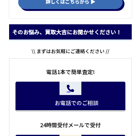
詳しくはこちらから ▶
そのお悩み、買取大吉にお聞かせください！
\\ まずはお気軽にご連絡ください //
電話1本で簡単査定!
お電話でのご相談
24時間受付メールで受付
当店の査定員がご自宅に伺いその場で査定を致します。
お品物をつめて送るだけで査定が可能です。時間が無い