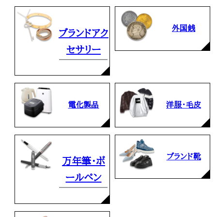
外国銭
ブランドアク
セサリー
電化製品
洋服・毛皮
ブランド靴
万年筆・ボ
ールペン