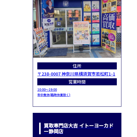
住所
〒238-0007 神奈川県横須賀市若松町1-1
営業時間
10:00～19:00
年中無休(臨時休業除く)
買取専門店大吉 イトーヨーカド
ー静岡店