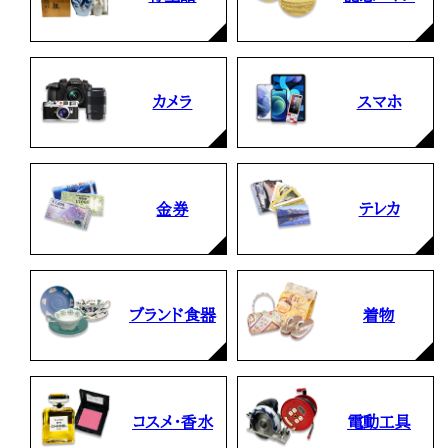
カメラ
スマホ
金券
テレカ
ブランド食器
着物
コスメ・香水
電動工具