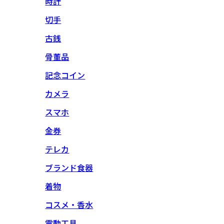
時計
切手
古銭
骨董品
記念コイン
カメラ
スマホ
金券
テレカ
ブランド食器
着物
コスメ・香水
電動工具