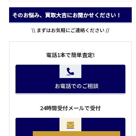
そのお悩み、買取大吉にお聞かせください！
\\ まずはお気軽にご連絡ください //
電話1本で簡単査定!
お電話でのご相談
24時間受付メールで受付
当店の査定員がご自宅に伺いその場で査定を致します。
お品物をつめて送るだけで査定が可能です。時間が無い
まとめて売りたい！価値がわからなく売れるかわからな
方や、荷物が多い方へオススメです。
い方にオススメです。