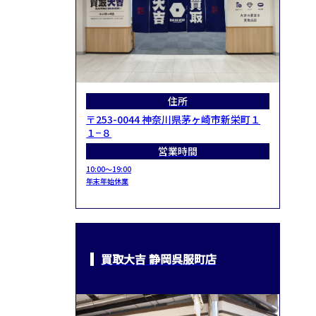
住所
〒253-0044 神奈川県茅ヶ崎市新栄町１
１−８
営業時間
10:00～19:00
年末年始休業
買取大吉 静岡呉服町店