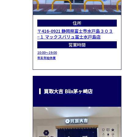
住所
〒416-0921 静岡県富士市水戸島３０３
−１ マックスバリュ富士水戸島店
営業時間
10:00～19:00
年末年始休業
買取大吉 Blix茅ヶ崎店