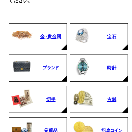
ください。
金・貴金属
宝石
ブランド
時計
切手
古銭
骨董品
記念コイン