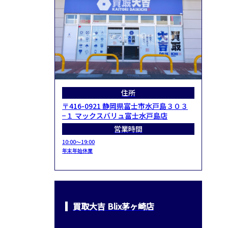
住所
〒416-0921 静岡県富士市水戸島３０３
−１ マックスバリュ富士水戸島店
営業時間
10:00～19:00
年末年始休業
買取大吉 Blix茅ヶ崎店