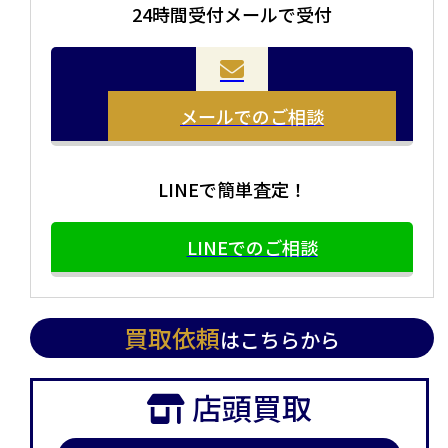
24時間受付メールで受付
当店の査定員がご自宅に伺いその場で査定を致します。
お品物をつめて送るだけで査定が可能です。時間が無い
まとめて売りたい！価値がわからなく売れるかわからな
方や、荷物が多い方へオススメです。
い方にオススメです。
メールでのご相談
LINEで簡単査定！
LINEでのご相談
買取依頼
はこちらから
店頭買取