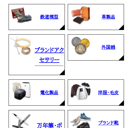
鉄道模型
革製品
外国銭
ブランドアク
セサリー
電化製品
洋服・毛皮
ブランド靴
万年筆・ボ